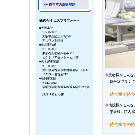
株式会社 エスプリフォート
■大阪本社
〒550-0002
大阪市西区江戸堀2-2-1
アズワン別館8F
■東京事務所
〒160-0004
東京都新宿区四谷4-6-10
ビクトリアセンタービル2F
■名古屋事業所
〒160-0004
愛知県名古屋市中村区名駅1丁目1-1
JPタワー名古屋21F
◆
患者様がこんな
■福岡事業所
待合室で長く待
〒812-0012
福岡県福岡市博多区博多駅中央街8-
1
待合室で待つ
JRJP博多ビル3F
◆
病院様がこんな
患者様に院内感
待合室での待