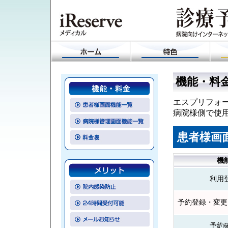
機能・料
エスプリフォー
病院様側で使
患者様画
機
利用
予約登録・変更
予約