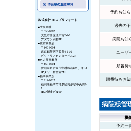
予約お知ら
株式会社 エスプリフォート
過去の予
■大阪本社
〒550-0002
大阪市西区江戸堀2-2-1
病院お知
アズワン別館8F
■東京事務所
〒160-0004
東京都新宿区四谷4-6-10
ユーザ
ビクトリアセンタービル2F
■名古屋事業所
〒160-0004
順番待
愛知県名古屋市中村区名駅1丁目1-1
JPタワー名古屋21F
■福岡事業所
順番待ちお知
〒812-0012
福岡県福岡市博多区博多駅中央街8-
1
JRJP博多ビル3F
病院様管
機
予約一